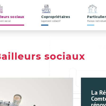
lleurs sociaux
Copropriétaires
Particulie
ent social
Logement collectif
Maison individuel
Bailleurs sociaux
La Ré
Comté
rénov