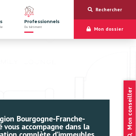
Rechercher
rs
Professionnels
le
Du bâtiment
Mon dossier
Mon conseiller
gion Bourgogne-Franche-
 vous accompagne dans la
ation complète d’immeubles