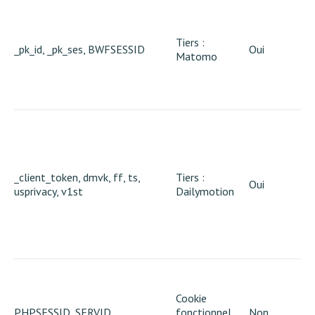
Tiers :
_pk_id, _pk_ses, BWFSESSID
Oui
Matomo
_client_token, dmvk, ff, ts,
Tiers :
Oui
usprivacy, v1st
Dailymotion
Cookie
PHPSESSID, SERVID
fonctionnel
Non