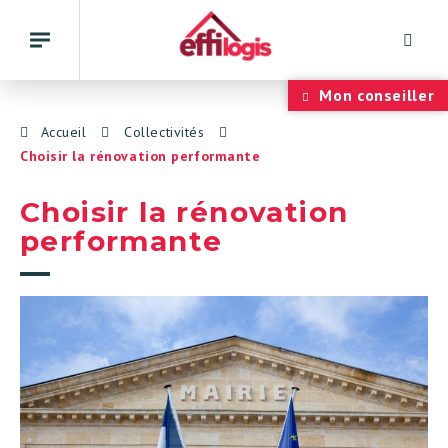
Rech
Basculer
la
navigation
Panneau de gestion des cookies
Mon conseiller
Accueil
Collectivités
Choisir la rénovation performante
Choisir la rénovation
performante