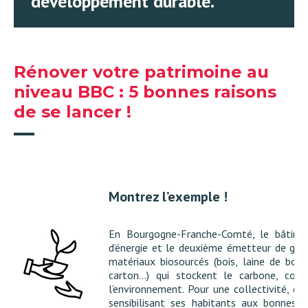
développement durable.
Rénover votre patrimoine au
niveau BBC : 5 bonnes raisons
de se lancer !
Montrez l’exemple !
En Bourgogne-Franche-Comté, l
e bâtime
d’énergie et le deuxième émetteur de gaz 
matériaux biosourcés (
bois, laine de bois
carton…
) qui stockent le carbone, cont
l’environnement. Pour une collectivité, c’
sensibilisant ses habitants aux bonnes 