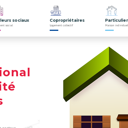
lleurs sociaux
Copropriétaires
Particulie
ent social
Logement collectif
Maison individuel
ional
ité
s