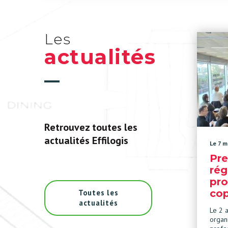
Les
actualités
Retrouvez toutes les
actualités Effilogis
Le 7 m
Pre
rég
pro
cop
Toutes les
actualités
Le 2 a
organ