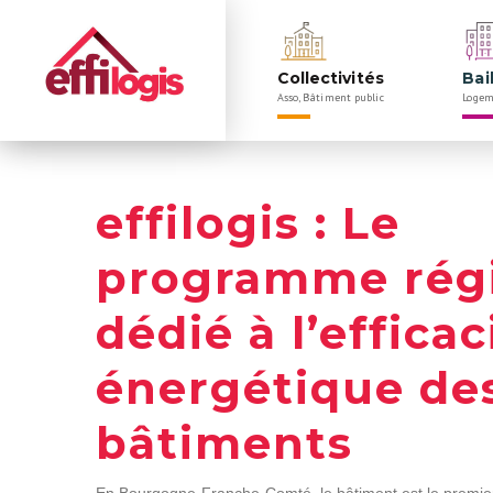
Navigation
Rechercher
principale
Collectivités
Bai
Asso, Bâtiment public
Logem
Panneau de gestion des cookies
effilogis : Le
programme rég
dédié à l’efficac
énergétique de
bâtiments