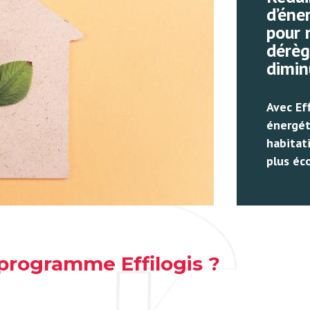
d’éne
pour 
dérèg
dimin
Avec Eff
énergét
habitat
plus éc
programme Effilogis ?