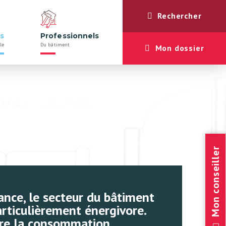
Rechercher
rs
Professionnels
le
Du bâtiment
Mon dossier
Mon conseiller
ance, le secteur du bâtiment
articulièrement énergivore.
re la consommation