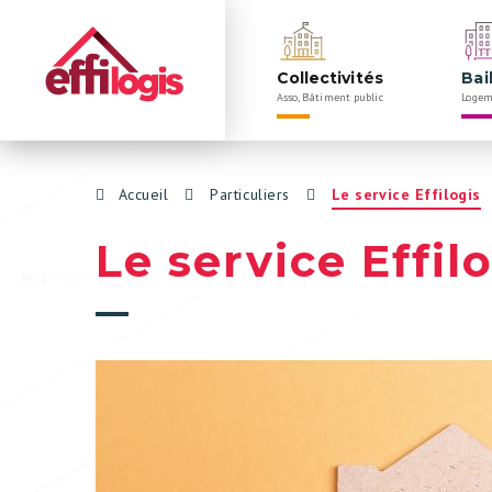
Navigation
Rechercher
principale
Collectivités
Bai
Asso, Bâtiment public
Logem
Panneau de gestion des cookies
Accueil
Particuliers
Le service Effilogis
Le service Effil