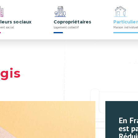
lleurs sociaux
Copropriétaires
Particulie
ent social
Logement collectif
Maison individuel
ogis
En Fr
est p
Rédui