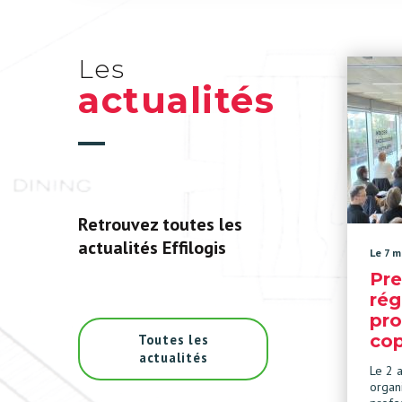
Les
actualités
Retrouvez toutes les
actualités Effilogis
Le 7 m
Pre
rég
pro
cop
Toutes les
actualités
Le 2 a
organ