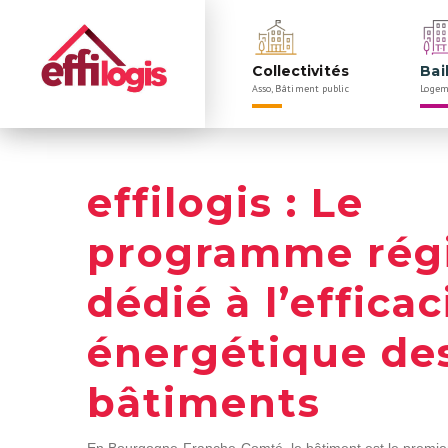
Navigation
Rechercher
principale
Collectivités
Bai
Asso, Bâtiment public
Logem
Panneau de gestion des cookies
effilogis : Le
programme rég
dédié à l’efficac
énergétique de
bâtiments