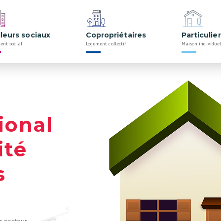
lleurs sociaux
Copropriétaires
Particulie
ent social
Logement collectif
Maison individuel
ional
ité
s